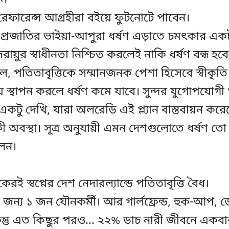
শন
র রেফারেন্স আগ্রহীরা বইয়ে ফুটনোটে পাবেন।
্রজাতির ভাইয়া-আপুরা ধর্ষণ এড়াতে চমৎকার একটা
ায়ুর স্বাধীনতা নিশ্চিত করলেই নাকি ধর্ষণ বন্ধ হবে
, পতিতাবৃত্তিকে সম্মানজনক পেশা হিসেবে স্বীকৃ
 স্থাপন করলে ধর্ষণ কমে যাবে। সুন্দর যুগোপযোগী প্ল
টু দেখি, যারা অলরেডি এই প্ল্যান বাস্তবায়ন করে
কী অবস্থা। সূত্র অনুযায়ী এমন দেশগুলোতে ধর্ষণ ত
লেন।
 স্বপ্নের দেশ নেদারল্যান্ডে পতিতাবৃত্তি বৈধ।
 জন্য ১ জন যৌনকর্মী। আর গার্লফ্রেন্ড, হুক-আপ,
্তু এত কিছুর পরও… ২২% ডাচ নারী জীবনে একবার