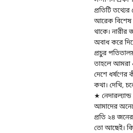
সন্দীপন প্রকা
প্রতিটি তথ্যে
আরেক বিশেষ প
থাকে। নারীর জর
অবাধ করে দিলে
প্রচুর পতিতালয়
তাহলে আমরা এক
দেশে ধর্ষণের 
কথা। দেখি, চ
★ নেদারল্যান্ড
আমাদের অনেকেরই
প্রতি ২৪ জনের
তো আছেই। কিন