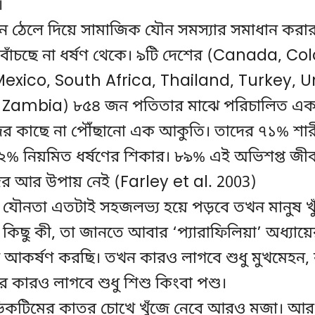
।
 ঠেলে দিয়ে সামাজিক যৌন সমস্যার সমাধান করার প্ল
 বাঁচছে না ধর্ষণ থেকে। ৯টি দেশের (Canada, C
xico, South Africa, Thailand, Turkey, U
 Zambia) ৮৫৪ জন পতিতার মাঝে পরিচালিত এক
 কাছে না পৌঁছানো এক আকুতি। তাদের ৭১% শারী
% নিয়মিত ধর্ষণের শিকার। ৮৯% এই অভিশপ্ত জীবন
াদের আর উপায় নেই (Farley et al. 2003)
ক যৌনতা এতটাই সহজলভ্য হয়ে পড়বে তখন মানুষ খুঁ
্ন কিছু কী, তা জানতে আবার ‘প্যারাফিলিয়া’ অধ্যায়
টি আকর্ষণ করছি। তখন কারও লাগবে শুধু মুখমেহন
ার কারও লাগবে শুধু শিশু কিংবা পশু।
িকটিমের কাতর চোখে খুঁজে নেবে আরও মজা। আর 