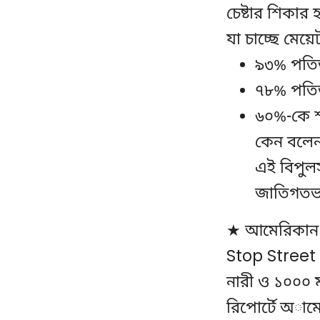
চেষ্টার শিকার
যা চাচ্ছে মেয়ে
৯৩% পতিত
৭৮% পতিত
৬০%-কে শা
কেন বলেন 
এই বিপুলস
জাতিগতভা
★ আমেরিকান ড
Stop Street
নারী ও ১০০০ 
রিপোর্টে অাম