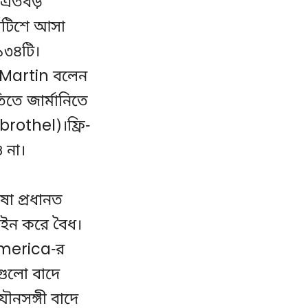
ি। এতবড়
নোটিশে আসা
১৩৪টি।
 Martin বলেন
তে জার্মানিতে
rothel)।ফ্রি-
 না।
ষা প্রধানত
 আইন করে বৈধ।
merica-র
গুলো বাদে
ৌনসঙ্গী বাদে