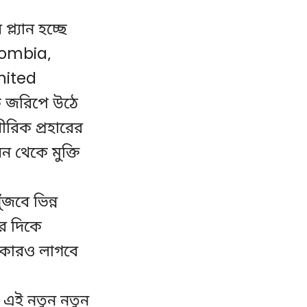
্যান হচ্ছে
olombia,
nited
 জরিপে উঠে
রিক প্রহারের
 থেকে মুক্তি
জবে ভিন্ন
ের দিকে
, কারও লাগবে
এই নতুন নতুন