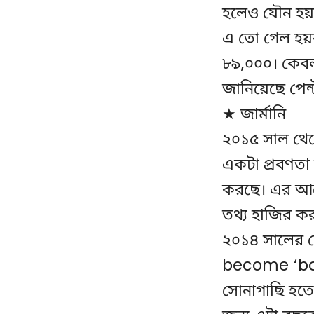
হলেও যৌন হয়
এ তো গেল হয়রান
৮৯,০০০। কেবল
জানিয়েছে পেন
★ জার্মানি
২০১৫ সাল থেক
একটা প্রবণতা 
করছে। এর আগে
তথ্য হাজির ক
২০১৪ সালের 
become ‘bord
সোনাগাছি হতে