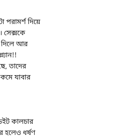
 পরামর্শ দিয়ে
। সেক্সকে
তি দিলে আর
্যান!!
ছে, তাদের
ো কমে যাবার
 ডেইট কালচার
 হলেও ধর্ষণ