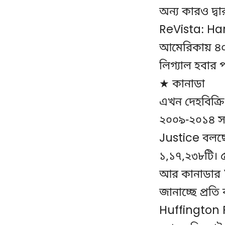
অন্য কারও দ্বা
ReVista: Ha
আমেরিকায় ৪০ 
লিগ্যাল হবার 
★ কানাডা
এখন দেহবিক্র
২০০৯-২০১৪ সা
Justice বলছে
১,১৭,২৩৮টি। ৫২
আর কানাডার
জানাচ্ছে প্র
Huffington P