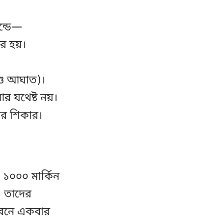
ান্ডে—
র হয়।
ণ্ড আঘাত)।
র যথেষ্ট নয়।
ার শিকার।
০০০ মার্কিন
। তাদের
ীবনে একবার