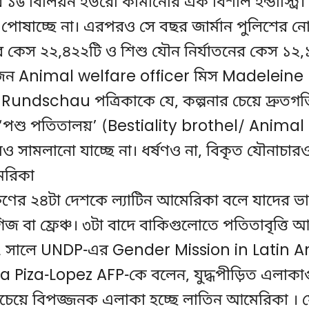
ে ১৬ বিলিয়ন ইউরো কামানোর এক বিশাল ইন্ডাস্ট্র
িয়েও পোষাচ্ছে না। এরপরও সে বছর জার্মান পুলিশের 
ের কেস ২২,৪২২টি ও শিশু যৌন নির্যাতনের কেস ১২,
কজন Animal welfare officer মিস Madeleine
Rundschau পত্রিকাকে যে, কল্পনার চেয়ে দ্রুতগতি
‘পশু পতিতালয়’ (Bestiality brothel/ Animal b
েও সামলানো যাচ্ছে না। ধর্ষণও না, বিকৃত যৌনাচারও
েরিকা
 দক্ষিণের ২৪টা দেশকে ল্যাটিন আমেরিকা বলে যাদের ভা
তুগিজ বা ফ্রেঞ্চ। ৩টা বাদে বাকিগুলোতে পতিতাবৃত্তি
সালে UNDP-এর Gender Mission in Latin A
ia Piza-Lopez AFP-কে বলেন, যুদ্ধপীড়িত এলাকা
বচেয়ে বিপজ্জনক এলাকা হচ্ছে লাতিন আমেরিকা । য