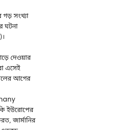
র গড় সংখ্যা
র ঘটনা
)।
ঘাড়ে দেওয়ার
ীরা এসেই
সালের আগের
rmany
 কি ইউরোপের
ত, জার্মানির