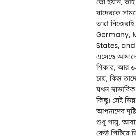
তো হয়নি, ভাই
যাদেরকে সামনে
তারা নিজেরাই
Germany, Me
States, and
এসেছে আমাদের
শিকার, আর ৬২
চায়, কিন্তু ত
যখন স্বাভাবি
কিছু। সেই ভিন
আপনাদের দৃষ্
শুধু পায়ু, আব
কেউ পিটিয়ে ভ