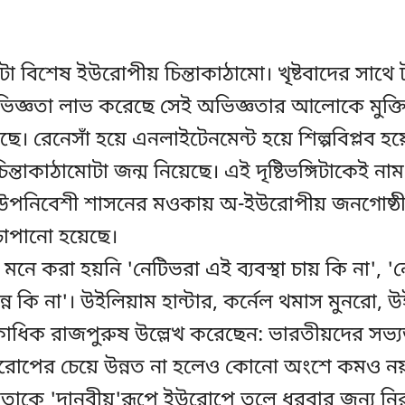
া বিশেষ ইউরোপীয় চিন্তাকাঠামো। খৃষ্টবাদের সাথে 
জ্ঞতা লাভ করেছে সেই অভিজ্ঞতার আলোকে মুক্তি
য়েছে। রেনেসাঁ হয়ে এনলাইটেনমেন্ট হয়ে শিল্পবিপ্লব 
্তাকাঠামোটা জন্ম নিয়েছে। এই দৃষ্টিভঙ্গিটাকেই নাম
 উপনিবেশী শাসনের মওকায় অ-ইউরোপীয় জনগোষ্
চাপানো হয়েছে।
নে করা হয়নি 'নেটিভরা এই ব্যবস্থা চায় কি না', 
্ন কি না'। উইলিয়াম হান্টার, কর্নেল থমাস মুনরো, 
াধিক রাজপুরুষ উল্লেখ করেছেন: ভারতীয়দের সভ্যত
 ইউরোপের চেয়ে উন্নত না হলেও কোনো অংশে কমও ন
যতাকে 'দানবীয়'রূপে ইউরোপে তুলে ধরবার জন্য ন