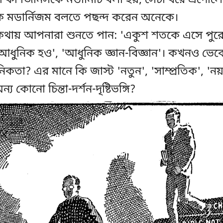
 কী জিনিসকে মডার্নিটি বলা হয়, সেটা ধরে এগোল
িকে মডার্নিজম বলতে পছন্দ করেন অনেকে।
থায় আপনারা শুনতে পান: 'একুশ শতকে এসে পুরোন 
আধুনিক হও', 'আধুনিক জ্ঞান-বিজ্ঞান'। কখনও ভে
তা? এর মানে কি জাস্ট 'নতুন', 'সাম্প্রতিক', 'নয
 কোনো চিন্তা-দর্শন-দৃষ্টিভঙ্গি?