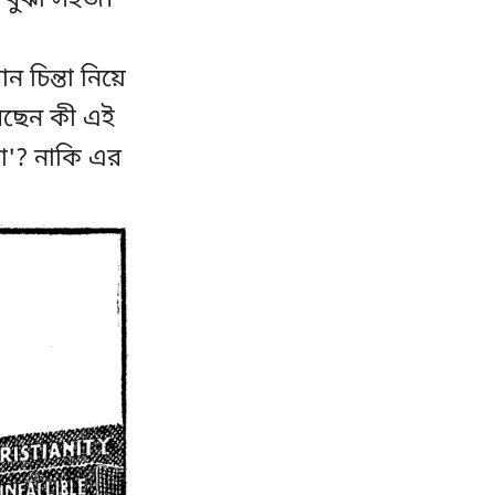
ে বুঝা সহজ।
চিন্তা নিয়ে
বেছেন কী এই
়া'? নাকি এর