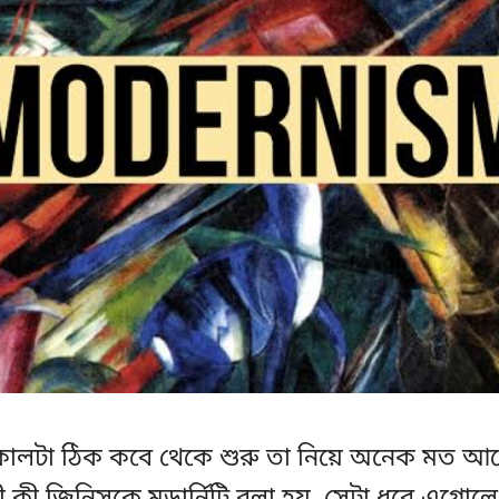
য়কালটা ঠিক কবে থেকে শুরু তা নিয়ে অনেক মত আ