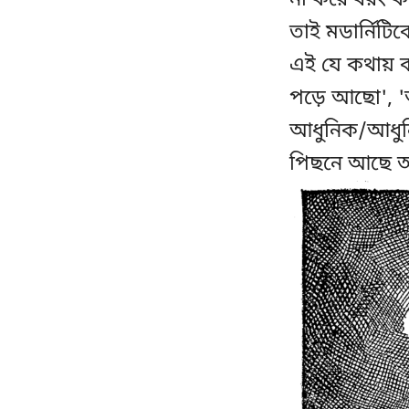
না করে বরং কী
তাই মডার্নিট
এই যে কথায় ক
পড়ে আছো', '
আধুনিক/আধুনিক
পিছনে আছে অন্য