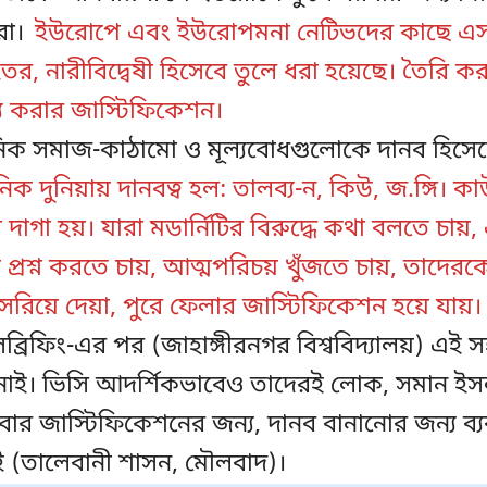
টরা।
ইউরোপে এবং ইউরোপমনা নেটিভদের কাছে এস
ইতর, নারীবিদ্বেষী হিসেবে তুলে ধরা হয়েছে। তৈরি 
য করার জাস্টিফিকেশন।
নিক সমাজ-কাঠামো ও মূল্যবোধগুলোকে দানব হিসেব
িক দুনিয়ায় দানবত্ব হল: তালব্য-ন, কিউ, জ.ঙ্গি। 
াগা হয়। যারা মডার্নিটির বিরুদ্ধে কথা বলতে চায়,
 প্রশ্ন করতে চায়, আত্মপরিচয় খুঁজতে চায়, তাদেরক
সরিয়ে দেয়া, পুরে ফেলার জাস্টিফিকেশন হয়ে যায়।
ব্রিফিং-এর পর (জাহাঙ্গীরনগর বিশ্ববিদ্যালয়) এই
 নাই। ভিসি আদর্শিকভাবেও তাদেরই লোক, সমান ইসল
 দেবার জাস্টিফিকেশনের জন্য, দানব বানানোর জন্য ব
ই (তালেবানী শাসন, মৌলবাদ)।