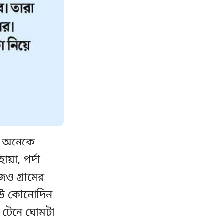
্বী অনেকে
য়া, পর্দা
জও গ্রামের
 কেউ কোনোদিন
ে টেনে ঘোমটা