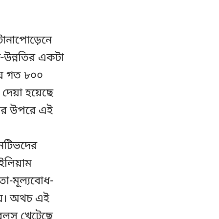
টানাপোড়েনে
-উন্নতির একটা
হয়ে গত ৮০০
 দেয়া হয়েছে
ঠীর উপরে এই
'নেটিভদের
উইলিয়াম
া-মূল্যবোধ-
য়। অথচ এই
িরলস খেটেছে