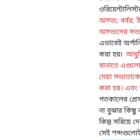
ওরিয়েন্টালিস্
অসভ্য, বর্বর, 
অসভ্যদের সভ্
এভাবেই অর্গা
করা হয়৷
আধুন
বানাতে এগুলো দ
দেয়া সভ্যতাকে
করা হয়। এবং 
গতকালের প্রেস
না বুঝার কিছু
কিন্তু সরিয়ে
সেই শব্দগুলো