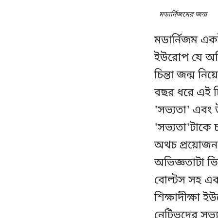
মডার্নিজমের জন্ম
মডার্নিজম একট
ইউরোপ যে অভি
চিন্তা জন্ম নি
বছর ধরে এই চিন
'সভ্যতা' এবং
'সভ্যতা'টাকে 
অথচ প্রয়োজন ম
অভিজ্ঞতাটা ভিন
বোল্টস সহ এক
শিক্ষাদীক্ষা
নেটিভদের সভ্