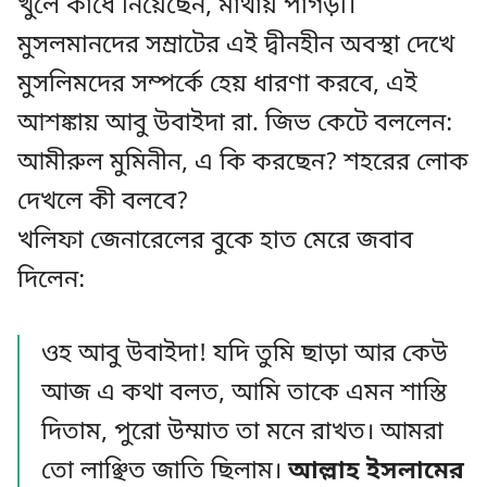
খুলে কাঁধে নিয়েছেন, মাথায় পাগড়ী।
মুসলমানদের সম্রাটের এই দ্বীনহীন অবস্থা দেখে
মুসলিমদের সম্পর্কে হেয় ধারণা করবে, এই
আশঙ্কায় আবু উবাইদা রা. জিভ কেটে বললেন:
আমীরুল মুমিনীন, এ কি করছেন? শহরের লোক
দেখলে কী বলবে?
খলিফা জেনারেলের বুকে হাত মেরে জবাব
দিলেন:
ওহ আবু উবাইদা! যদি তুমি ছাড়া আর কেউ
আজ এ কথা বলত, আমি তাকে এমন শাস্তি
দিতাম, পুরো উম্মাত তা মনে রাখত। আমরা
তো লাঞ্ছিত জাতি ছিলাম।
আল্লাহ ইসলামের