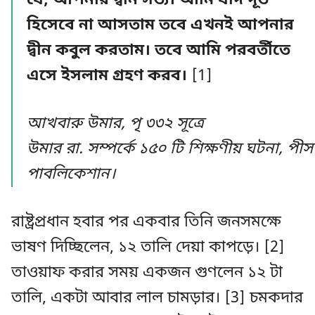
যে, আপনার দ্বীন সত্য। আমি যদি দূত
হিসেবে না আসতাম তবে এখনই আপনার
দ্বীন কবুল করতাম। তবে আমি পরবর্তীতে
এসে ইসলাম গ্রহণ করব।
[1]
আখবারু উমার, পৃ ৩৩২ সূত্রে
উমার
রা
.
সম্পর্কে
১৫০
টি
শিক্ষণীয়
ঘটনা
,
পীস
পাবলিকেশান।
রাষ্ট্রপ্রধান হবার পর একবার তিনি জনসমক্ষে
ভাষণ দিচ্ছিলেন, ১২ তালি দেয়া কাপড়ে। [2]
তাওয়াফ করার সময় একজন গুণলেন ১২ টা
তালি, একটা আবার লাল চামড়ার। [3] চমকদার