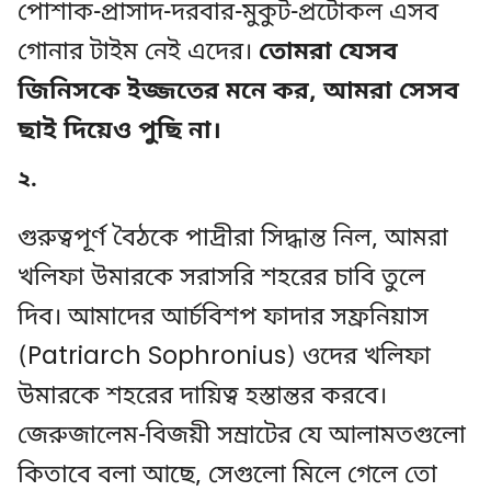
পোশাক-প্রাসাদ-দরবার-মুকুট-প্রটোকল এসব
গোনার টাইম নেই এদের।
তোমরা যেসব
জিনিসকে ইজ্জতের মনে কর, আমরা সেসব
ছাই দিয়েও পুছি না।
২.
গুরুত্বপূর্ণ বৈঠকে পাদ্রীরা সিদ্ধান্ত নিল, আমরা
খলিফা উমারকে সরাসরি শহরের চাবি তুলে
দিব। আমাদের আর্চবিশপ ফাদার সফ্রনিয়াস
(Patriarch Sophronius) ওদের খলিফা
উমারকে শহরের দায়িত্ব হস্তান্তর করবে।
জেরুজালেম-বিজয়ী সম্রাটের যে আলামতগুলো
কিতাবে বলা আছে, সেগুলো মিলে গেলে তো