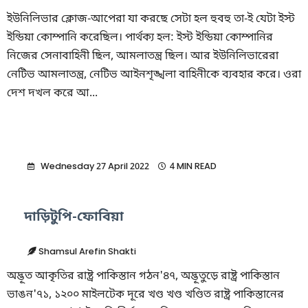
ইউনিলিভার ক্লোজ-আপেরা যা করছে সেটা হল হুবহু তা-ই যেটা ইস্ট
ইন্ডিয়া কোম্পানি করেছিল। পার্থক্য হল: ইস্ট ইন্ডিয়া কোম্পানির
নিজের সেনাবাহিনী ছিল, আমলাতন্ত্র ছিল। আর ইউনিলিভারেরা
নেটিভ আমলাতন্ত্র, নেটিভ আইনশৃঙ্খলা বাহিনীকে ব্যবহার করে। ওরা
দেশ দখল করে আ...
Wednesday 27 April 2022
4 MIN READ
দাড়িটুপি-ফোবিয়া
Shamsul Arefin Shakti
অদ্ভূত আকৃতির রাষ্ট্র পাকিস্তান গঠন'৪৭, অদ্ভূতুড়ে রাষ্ট্র পাকিস্তান
ভাঙন'৭১, ১২০০ মাইলটেক দূরে খণ্ড খণ্ড খণ্ডিত রাষ্ট্র পাকিস্তানের