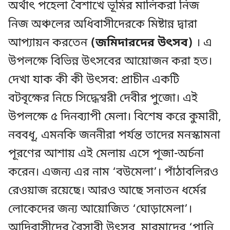
অর্থাৎ পহেলা বৈশাখে ভূমির মালিকরা নিজ
নিজ অঞ্চলের অধিবাসীদেরকে মিষ্টান্ন দ্বারা
আপ্যায়ন করতেন
(জমিদারদের উৎসব)
। এ
উপলক্ষে বিভিন্ন উৎসবের আয়োজন করা হত।
দেখা যাক কী কী উৎসব: প্রাচীন একটি
বটবৃক্ষের নিচে সিদ্ধেশ্বরী দেবীর পুজো। এই
উপলক্ষে ৫ দিনব্যাপী মেলা। বিশেষ করে কুমারী,
নববধূ, এমনকি জননীরা পর্যন্ত তাদের মনস্কামনা
পূরণের আশায় এই মেলায় এসে পূজা-অর্চনা
করেন। এজন্য এর নাম ‘বউমেলা’। পাঁঠাবলিরও
রেওয়াজ রয়েছে। আরও আছে সনাতন ধর্মের
লোকেদের জন্য আয়োজিত ‘ঘোড়ামেলা’।
আদিবাসীদের বৈসাবী উৎসব, মারমাদের ‘পানি