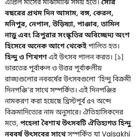
এপ্রিল মাসের মাঝামাঝি সময় হতে।
সৌর
বছরের প্রথম দিন আসাম, বঙ্গ, কেরল,
মনিপুর, নেপাল, উড়িষ্যা, পাঞ্জাব, তামিল
নাড়ু এবং ত্রিপুরার সংস্কৃতির অবিচ্ছেদ্য অংশ
হিসেবে অনেক আগে থেকেই
পালিত হত।
হিন্দু ও শিখগণ
এই উৎসব পালন করত। [১]
ভারতের পূর্বাঞ্চল ও উত্তর পূর্বাঞ্চলীয়
রাজ্যগুলোর নববর্ষের উৎসবগুলো ‘হিন্দু বিক্রমী
দিনপঞ্জি’র সাথে সম্পর্কিত। এই দিনপঞ্জির
নামকরণ করা হয়েছে খ্রিস্টপূর্ব ৫৭ অব্দে
বিক্রমাদিত্যের নাম অনুসারে। ঐতিহাসিকদের
মতে,
পহেলা বৈশাখ উৎসবটি ঐতিহ্যগত হিন্দু
নববর্ষ উৎসবের সাথে
সম্পর্কিত যা Vaisakhi