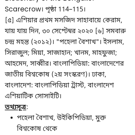
Scarecrow। পৃষ্ঠা 114–115।
[৫] এশিয়ার প্রথম মসজিদ সাহাবায়ে কেরাম,
যায় যায় দিন, ৩০ সেপ্টেম্বর ২০২০ [৬] সমবারু
চন্দ্র মহন্ত (২০১২)। "পহেলা বৈশাখ"। ইসলাম,
সিরাজুল; মিয়া, সাজাহান; খানম, মাহফুজা;
আহমেদ, সাব্বীর। বাংলাপিডিয়া: বাংলাদেশের
জাতীয় বিশ্বকোষ (২য় সংস্করণ)। ঢাকা,
বাংলাদেশ: বাংলাপিডিয়া ট্রাস্ট, বাংলাদেশ
এশিয়াটিক সোসাইটি।
তথ্যসূত্র
:
পহেলা বৈশাখ, উইকিপিডিয়া, মুক্ত
বিশ্বকোষ থেকে