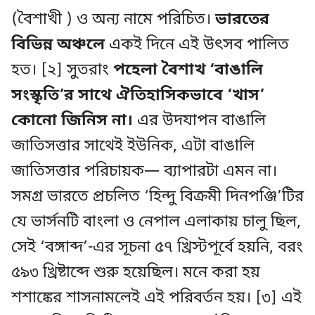
(বৈশাখী ) ও অন্য নামে পরিচিত।
ভারতের
বিভিন্ন অঞ্চলে
একই দিনে এই উৎসব পালিত
হত। [২] সুতরাং
পহেলা বৈশাখ ‘বাঙালি
সংস্কৃতি’র সাথে ঐতিহাসিকভাবে ‘খাস’
কোনো জিনিস না।
এর উদযাপন বাঙালি
জাতিসত্তার সাথেই ইউনিক, এটা বাঙালি
জাতিসত্তার পরিচায়ক— ব্যাপারটা এমন না।
সমগ্র ভারতে প্রচলিত ‘হিন্দু বিক্রমী দিনপঞ্জি’টির
যে ভার্সনটি বাংলা ও নেপাল এলাকায় চালু ছিল,
সেই ‘বঙ্গাব্দ’-এর সূচনা ৫৭ খ্রিস্টপূর্বে হয়নি, বরং
৫৯৩ খ্রিষ্টাব্দে শুরু হয়েছিল। মনে করা হয়
শশাঙ্কের শাসনামলেই এই পরিবর্তন হয়। [৩] এই