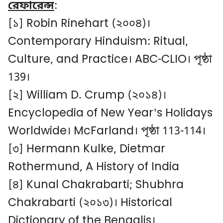
রেফারেন্স
:
[১] Robin Rinehart (২০০৪)।
Contemporary Hinduism: Ritual,
Culture, and Practice। ABC-CLIO। পৃষ্ঠা
139।
[২] William D. Crump (২০১৪)।
Encyclopedia of New Year's Holidays
Worldwide। McFarland। পৃষ্ঠা 113-114।
[৩] Hermann Kulke, Dietmar
Rothermund, A History of India
[৪] Kunal Chakrabarti; Shubhra
Chakrabarti (২০১৩)। Historical
Dictionary of the Bengalis।