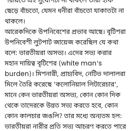
শরীয়তে এই সুযোগটা না থাকলে তারা হাঁফ
ছেড়ে বাঁচতো, যেমন ধনীরা বাঁচতো যাকাতটা না
থাকলে।
আরেকদিকে উপনিবেশের প্রভাব আছে। বৃটিশরা
উপনিবেশী লুটপাট জায়েজ করেছিল যে কথা
বলে: ভারতীয়রা অসভ্য। এদের সভ্য করার
মহান দায়িত্ব বৃটিশের (white man's
burden)। মিশনারী, প্রাচ্যবিদ, নেটিভ দালালরা
মিলে তৈরি করেছে 'কলোনিয়াল লিটারেচার',
মানে কেন ভারতীয়রা অসভ্য, কোন কোন দিক
থেকে তাদেরকে উন্নত সভ্য করতে হবে, কোন
কোন কালচার জঙলি? তার মধ্যে অন্যতম হল:
ভারতীয়রা নারীর প্রতি সভ্য আচরণ করতে পারে