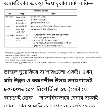
আমেরিকার অবস্থা দিয়ে বুঝার চেষ্টা করি—
তাহলে ঘুরেফিরে ব্যাপারগুলো একই। এখন,
যদি উন্নত ও রক্ষণশীল উভয় জায়গাতেই
৮০-৯০% রেপ রিপোর্ট না হয়
(সেটা যে
কারণেই হোক— স্বাভাবিকভাবে নেবার দরুনই
হোক, আর সামাজিক চাপের কারণেই হোক),