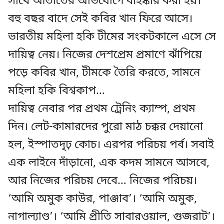
সাথে আঁতাতের অভিযোগে বহিষ্কার করা হয়।
বহু বছর বাদে সেই কবির খান ফিরে আসে।
ভারতীয় মহিলা হকি টীমের সংকটকালে এসে সে
দায়িত্ব নেয়। নিজের দেশপ্রেম প্রমাণে ঝাঁপিয়ে
পড়ে কবির খান, টীমকে তৈরি করতে, সামনে
মহিলা হকি বিশ্বকাপ…
দায়িত্ব নেবার পর প্রথম ট্রেনিং ক্যাম্প, প্রথম
দিন। লেট-কামারদের পুরো মাঠ চক্কর দেয়ানো
হল, ইস্পাতদৃঢ় কোচ। এরপর পরিচয় পর্ব। সবাই
এক লাইনে দাঁড়ানো, এক কদম সামনে আসবে,
আর নিজের পরিচয় দেবে… নিজের পরিচয়।
‘আমি অমুক কাউর, পাঞ্জাব’। ‘আমি অমুক,
নাগাল্যাণ্ড’। ‘আমি প্রীতি সাবারওয়াল, গুজরাট’।