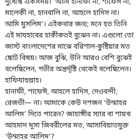
দুষেছি একসময়। ‘আমি হানাফী না, শাফেঈ না,
মালেকী না, হানবালি না, আহলে হাদিস না।
আমি মুসলিম’। এইকথার জন্য; মনে হত তিনি
এই মাযহাবের হাকীকতই বুঝেন না। এগুলো তো
জাস্ট বাংলাদেশের মাঝে বরিশাল-কুষ্টিয়ার মত
ছোট বিষয়। আজ বুঝি, উনি আরও বেশি বুঝেই
বলেছিলেন, গভীর অন্তর্দৃষ্টি থেকেই বলেছিলেন।
হাফিযাহুল্লাহ।
হানাফী, শাফেঈ, আহলে হাদিস, দেওবন্দী,
রেজভী— না। আমাকে কেউ দশজন ‘উম্মাহর
আলিম’ দিতে পারেন? জাহাঙ্গীর স্যার বা শায়খ
আহমাদ মূসা জিবরীলের মত, আসাবিয়াতমুক্ত
‘উম্মাহর আলিম’?