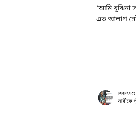
'আমি বুঝিনা 
এত আলাপ নেই'
PREVIO
নারীকে প