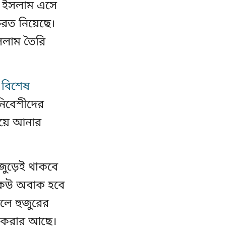
। ইসলাম এসে
রত নিয়েছে।
সলাম তৈরি
 বিশেষ
িবেশীদের
িয়ে আনার
 জুড়েই থাকবে
কেউ অবাক হবে
লে হুজুরের
ী করার আছে।