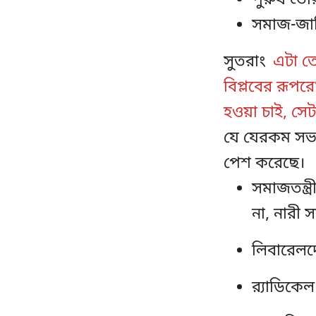
পুরুষ তৈর
সমাজ-জাত
সুতরাং
এটা তো
বিপ্লবের রূপ
হওয়া চাই, সে
যে যেরকম সভ্য
পেশ করেছে।
সমাজতন্ত্
না, নারী
লিবারেলদে
র‍্যাডিকে