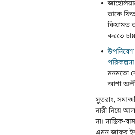
জাহেলিয়
তাকে ফিত
কিয়ামত 
করতে চায
উপনিবেশ 
পরিকল্পনা
মনমতো যে 
আশা অল
সুতরাং, সমাজ
নারী নিয়ে আল
না। নাস্তিক-ব
এমন জাফর ইক