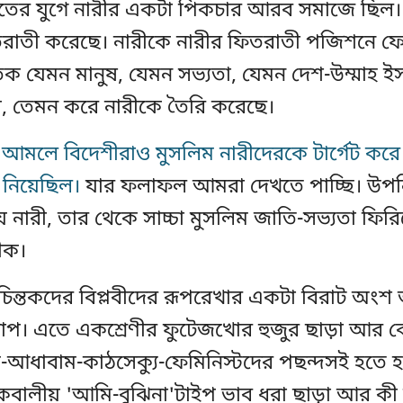
াতের যুগে নারীর একটা পিকচার আরব সমাজে ছিল
রাতী করেছে। নারীকে নারীর ফিতরাতী পজিশনে ফে
তক যেমন মানুষ, যেমন সভ্যতা, যেমন দেশ-উম্মাহ ই
়, তেমন করে নারীকে তৈরি করেছে।
আমলে বিদেশীরাও মুসলিম নারীদেরকে টার্গেট করে
 নিয়েছিল।
যার ফলাফল আমরা দেখতে পাচ্ছি। উপন
নারী, তার থেকে সাচ্চা মুসলিম জাতি-সভ্যতা ফির
ীক।
চিন্তকদের বিপ্লবীদের রূপরেখার একটা বিরাট অংশ
াপ। এতে একশ্রেণীর ফুটেজখোর হুজুর ছাড়া আর 
াম-আধাবাম-কাঠসেক্যু-ফেমিনিস্টদের পছন্দসই হতে হ
বালীয় 'আমি-বুঝিনা'টাইপ ভাব ধরা ছাড়া আর ক