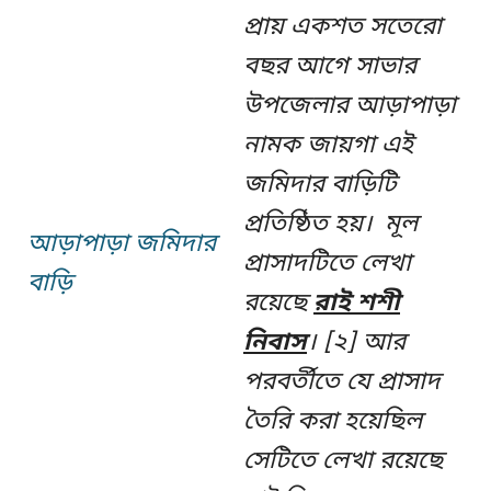
প্রায় একশত সতেরো
বছর আগে সাভার
উপজেলার আড়াপাড়া
নামক জায়গা এই
জমিদার বাড়িটি
প্রতিষ্ঠিত হয়। মূল
আড়াপাড়া জমিদার
প্রাসাদটিতে লেখা
বাড়ি
রয়েছে
রাই শশী
নিবাস
। [২] আর
পরবর্তীতে যে প্রাসাদ
তৈরি করা হয়েছিল
সেটিতে লেখা রয়েছে