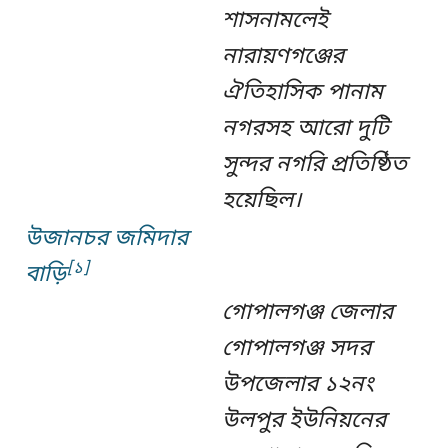
শাসনামলেই
নারায়ণগঞ্জের
ঐতিহাসিক পানাম
নগরসহ আরো দুটি
সুন্দর নগরি প্রতিষ্ঠিত
হয়েছিল।
উজানচর জমিদার
[
১]
বাড়ি
গোপালগঞ্জ জেলার
গোপালগঞ্জ সদর
উপজেলার ১২নং
উলপুর ইউনিয়নের