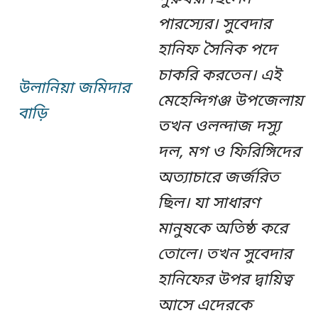
পারস্যের। সুবেদার
হানিফ সৈনিক পদে
চাকরি করতেন। এই
উলানিয়া জমিদার
মেহেন্দিগঞ্জ উপজেলায়
বাড়ি
তখন ওলন্দাজ দস্যু
দল, মগ ও ফিরিঙ্গিদের
অত্যাচারে জর্জরিত
ছিল। যা সাধারণ
মানুষকে অতিষ্ঠ করে
তোলে। তখন সুবেদার
হানিফের উপর দ্বায়িত্ব
আসে এদেরকে