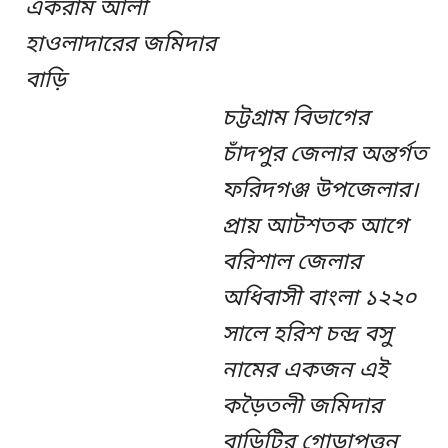
একরাম আলী
হাওলাদারের জমিদার
বাড়ি
চট্টগ্রাম বিভাগের
চাঁদপুর জেলার অন্তর্গত
ফরিদগঞ্জ উপজেলার।
প্রায় আটশতক আগে
বরিশাল জেলার
অধিবাসী বাংলা ১২২০
সালে হরিশ চন্দ্র বসু
নামের একজন এই
কড়ৈতলী জমিদার
বাড়িটির গোড়াপত্তন