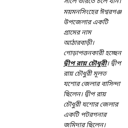
সালে ভারতে চলে যান।
ময়মনসিংহের ঈশ্বরগঞ্জ
উপজেলার একটি
গ্রামের নাম
আঠারবাড়ী।
গোড়াপত্তনকারী হচ্ছেন
দ্বীপ রায় চৌধুরী
। দ্বীপ
রায় চৌধুরী মূলত
যশোর জেলার বাসিন্দা
ছিলেন। দ্বীপ রায়
চৌধুরী যশোর জেলার
একটি পটরগনার
জমিদার ছিলেন।