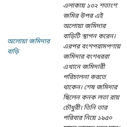
এলাকায় ১৩২ শতাংশ
জমির উপর এই
অলোয়া জমিদার
বাড়িটি স্থাপন করেন।
অলোয়া জমিদার
এরপর বংশপরামপণায়
বাড়ি
জমিদার বংশধররা
এখানে জমিদারী
পরিচালনা করতে
থাকেন। শেষ জমিদার
ছিলেন কনক লতা রায়
চৌধুরী। তিনি তার
পরিবার নিয়ে ১৯৫০