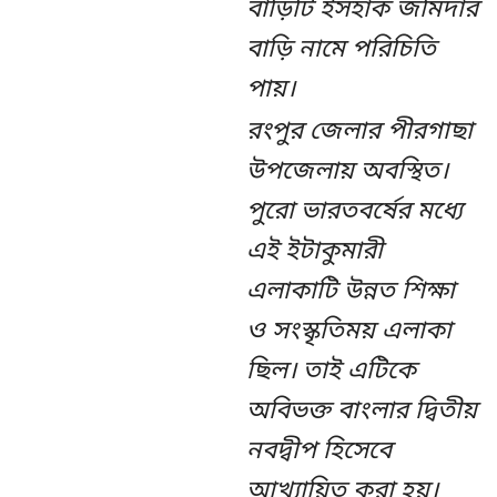
বাড়িটি ইসহাক জমিদার
বাড়ি নামে পরিচিতি
পায়।
রংপুর জেলার পীরগাছা
উপজেলায় অবস্থিত।
পুরো ভারতবর্ষের মধ্যে
এই ইটাকুমারী
এলাকাটি উন্নত শিক্ষা
ও সংস্কৃতিময় এলাকা
ছিল। তাই এটিকে
অবিভক্ত বাংলার দ্বিতীয়
নবদ্বীপ হিসেবে
আখ্যায়িত করা হয়।