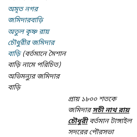
অমৃত নগর
জমিদারবাড়ি
অতুল কৃষ্ণ রায়
চৌধুরীর জমিদার
বাড়ি
(বর্তমানে মৈশান
বাড়ি নামে পরিচিত)
অভিমন্যুর জমিদার
বাড়ি
প্রায় ১৮০০ শতকে
জমিদার
সচী নাথ রায়
চৌধুরী
বর্তমান টাঙ্গাইল
সদরের পৌরসভা