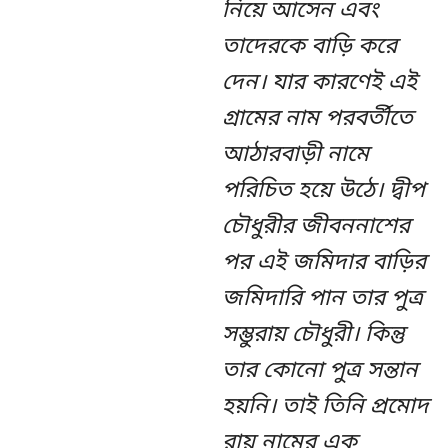
নিয়ে আসেন এবং
তাদেরকে বাড়ি করে
দেন। যার কারণেই এই
গ্রামের নাম পরবর্তীতে
আঠারবাড়ী নামে
পরিচিত হয়ে উঠে। দ্বীপ
চৌধুরীর জীবননাশের
পর এই জমিদার বাড়ির
জমিদারি পান তার পুত্র
সম্ভুরায় চৌধুরী। কিন্তু
তার কোনো পুত্র সন্তান
হয়নি। তাই তিনি প্রমোদ
রায় নামের এক