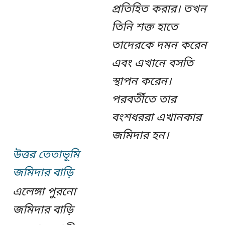
প্রতিহিত করার। তখন
তিনি শক্ত হাতে
তাদেরকে দমন করেন
এবং এখানে বসতি
স্থাপন করেন।
পরবর্তীতে তার
বংশধররা এখানকার
জমিদার হন।
উত্তর তেতাভূমি
জমিদার বাড়ি
এলেঙ্গা পুরনো
জমিদার বাড়ি