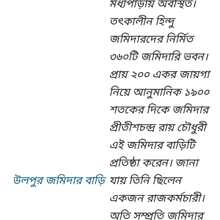
মধ্যপাড়ায় অবস্থিত।
তৎকালীন হিন্দু
জমিদারদের নির্মিত
৩৬০টি জমিদারি ভবন।
প্রায় ২০০ একর জায়গা
নিয়ে আনুমানিক ১৯০০
শতকের দিকে জমিদার
প্রীতীশচন্দ্র রায় চৌধুরী
এই জমিদার বাড়িটি
প্রতিষ্ঠা করেন। জানা
উলপুর জমিদার বাড়ি
যায় তিনি ছিলেন
একজন রাজকর্মচারী।
অতি সম্প্রতি জমিদার