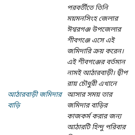
পরবর্তীতে তিনি
ময়মনসিংহ জেলার
ঈশ্বরগঞ্জ উপজেলার
শীবগঞ্জে এসে এই
জমিদারি ক্রয় করেন।
এই শীবগঞ্জের বর্তমান
নামই আঠারবাড়ী। দ্বীপ
রায় চৌধুরী এখানে
আঠারবাড়ী জমিদার
আসার সময় তার
বাড়ি
জমিদার বাড়ির
কাজকর্ম করার জন্য
আঠারটি হিন্দু পরিবার