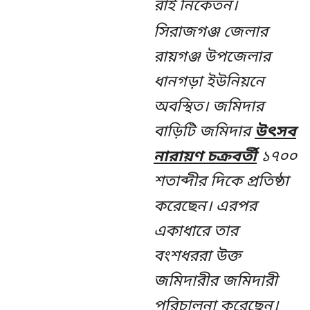
রাই নিকেতন।
সিরাজগঞ্জ জেলার
রায়গঞ্জ উপজেলার
ধানগড়া ইউনিয়নে
অবস্থিত। জমিদার
বাড়িটি জমিদার
উৎসব
নারায়ণ চক্রবর্তী
১৭০০
শতাব্দীর দিকে প্রতিষ্ঠা
করেছেন। এরপর
একাধারে তার
বংশধররা উক্ত
জমিদারীর জমিদারী
পরিচালনা করেছেন।