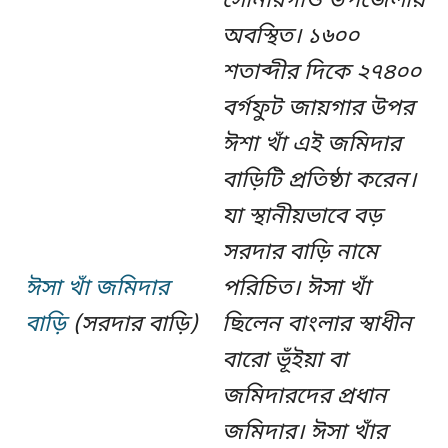
সোনারগাঁও উপজেলায়
অবস্থিত। ১৬০০
শতাব্দীর দিকে ২৭৪০০
বর্গফুট জায়গার উপর
ঈশা খাঁ এই জমিদার
বাড়িটি প্রতিষ্ঠা করেন।
যা স্থানীয়ভাবে বড়
সরদার বাড়ি নামে
ঈসা খাঁ জমিদার
পরিচিত। ঈসা খাঁ
বাড়ি
(সরদার বাড়ি)
ছিলেন বাংলার স্বাধীন
বারো ভূঁইয়া বা
জমিদারদের প্রধান
জমিদার। ঈসা খাঁর