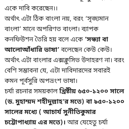
একে দাবি করেছেন।।
অর্থাৎ এটা ঠিক বাংলা নয়, বরং ‘সৃজ্যমান
বাংলা’ মানে অপরিণত বাংলা। ব্যাপক
কনফিউশন তৈরি হয় বলে একে
‘সন্ধ্যা বা
আলোআঁধারি ভাষা’
বলেছেন কেউ কেউ।
অর্থাৎ এটা বাংলার এক্সক্লুসিভ উদাহরণ না। বরং
বেশি সম্ভাবনা যে, এটা দাবিদারদের সবারই
কমন পূর্বসুরি অপভ্রংশ ভাষা।
চর্যা রচনার সময়কাল
খ্রিষ্টীয় ৬৫০-১২০০ সালে
(ড. মুহাম্মদ শহীদুল্লাহ'র মতে) বা ৯৫০-১২০০
সালের মধ্যে ( আচার্য সুনীতিকুমার
চট্টোপাধ্যায় এর মতে)।
আর যেহেতু চর্যা