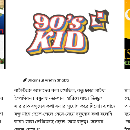
Shamsul Arefin Shakti
নাইন্টিজে আমাদের বলা হয়েছিল, বন্ধু ছাড়া লাইফ
মা
ার
ইম্পসিবল। বন্ধু-আড্ডা-গান। হারিয়ে যাও। ডিজ্যুস
যে
সারারাত বন্ধুদের কথা বলার সুযোগ করে দিলো। এখানে
অজ
লো
বন্ধু মানে ছেলে-ছেলে মেয়ে-মেয়ে বন্ধুত্বের কথা বলেনি
হত
ে
তারা। তারা দেখিয়েছে ছেলে-মেয়ে বন্ধুত্ব। সেসময়
দে