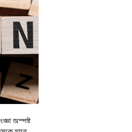
জ্ঞা অস্পষ্ট