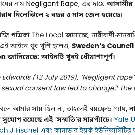
াধের নাম Negligent Rape, এর দায়ে
আসামীর 
অপরাধ মিলেঝিলে ২ বছর ৩ মাস জেল হয়েছে।
জি পত্রিকা The Local জানাচ্ছে, নারীবাদী-মানবা
রা এই আইনে খুব খুশি হলেও,
Sweden‘s Council
on জানিয়েছে:
আইনটি খুবই ধোঁয়াশাপূর্ণ।
 Edwards (12 July 2019), ‘Negligent rape‘
sexual consent law led to change? The 
 বলে আমার সায় ছিল না, তাহলেই বয়ফ্রেন্ড শ্যাষ,
না
ার সুযোগ রয়েছে এই ‘সম্মতি’র মারপ্যাঁচে।
Yale U
ph J Fischel এবং কানাডার ইয়র্ক ইউনিভার্সিটি