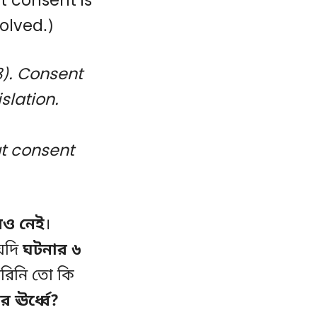
t consent is
olved.)
8). Consent
slation.
t consent
ধও নেই
।
 যদি
ঘটনার ৬
করিনি তো কি
র ঊর্ধ্বে?