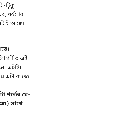
টনাটুকু
, ধর্ষণের
 এটাই আছে।
আছে।
টিশপ্রণীত এই
্ঞা এটাই।
নায় এটা কাজে
া শর্তের যে-
an) সাথে