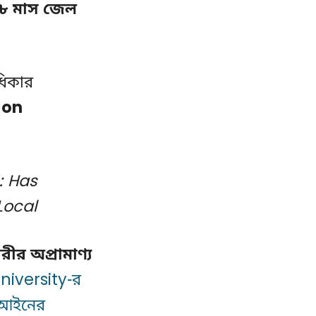
৮ মাস জেল
ধিকার
 on
: Has
Local
রীর অপ্রামাণ্য
niversity-র
র আইনের