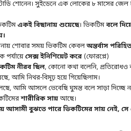
টাডি শোনেন। সুইডেনে এক লোকের ৮ মাসের জেল 
িকটিম
একই বিছানায় শুয়েছে
। ভিকটিম
বলে দিয়ে
য়।
ানায় শোবার সময় ভিকটিম কেবল
অন্তর্বাস পরিহিত
 পর্যায়ে
সেক্স ইনিশিয়েট করে
(ফোরপ্লে)
কটিম নীরব ছিল
, কোনো কথা বলেনি, প্রতিরোধও ক
েছে, আমি নিথর-বিমূঢ় হয়ে গিয়েছিলাম।
ছে, আমি আসলে ভেবেছি ঘুমন্ত বলে সাড়া দিচ্ছে ন
িকটিমের
শারীরিক সায়
আছে।
য়ে আসামী বুঝতে পারে ভিকটিমের সায় নেই, সে স