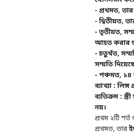
যৌনসঙ্গম কর
- প্রথমত, তার
- দ্বিতীয়ত, 
- তৃতীয়ত, সম্
আহত করার হু
- চতুর্থত, সম
সম্মতি দিয়েছ
- পঞ্চমত, ১৪
ব্যাখ্যা : লি
ব্যতিক্রম : স্
নয়।
প্রথম ২টি শর্
প্রথমত, তার
ই