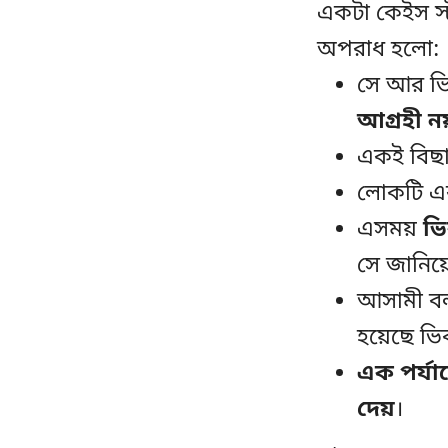
একটা কেইস স্
অপরাধ হলো:
সে আর ভ
আগ্রহী ন
একই বিছ
লোকটি এক
এসময়
ভি
সে জানিয়
আসামী বল
হয়েছে ভ
এক পর্যা
দেয়
।