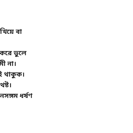
েখিয়ে বা
ে করে ভুলে
মী না।
ই থাকুক।
েষ্ট।
ৌনসঙ্গম ধর্ষণ